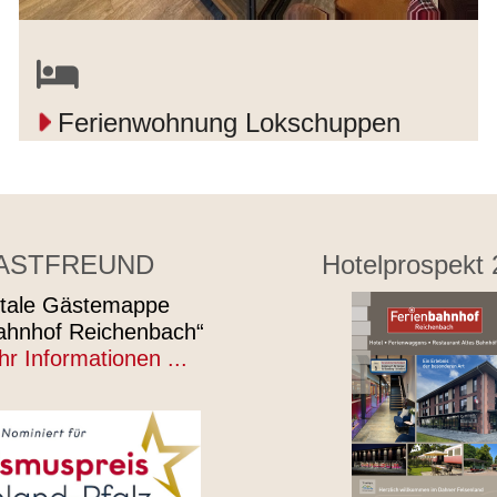
Ferienwohnung Lokschuppen
ASTFREUND
Hotelprospekt
itale Gästemappe
ahnhof Reichenbach“
r Informationen ...