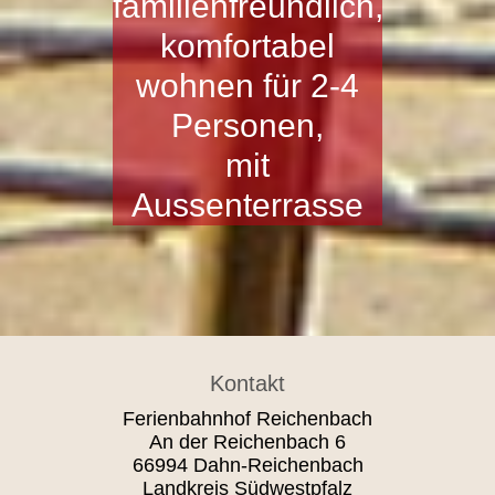
familienfreundlich,
komfortabel
wohnen für 2-4
Personen,
mit
Aussenterrasse
Kontakt
Ferienbahnhof Reichenbach
An der Reichenbach 6
66994 Dahn-Reichenbach
Landkreis Südwestpfalz