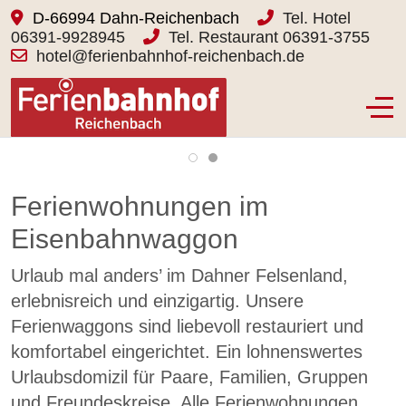
D-66994 Dahn-Reichenbach
Tel. Hotel
06391-9928945
Tel. Restaurant 06391-3755
hotel@ferienbahnhof-reichenbach.de
Individuell und familienfreundlich
Off-
Ferienwohnungen im
Eisenbahnwaggon
Urlaub mal anders’ im Dahner Felsenland,
erlebnisreich und einzigartig. Unsere
Ferienwaggons sind liebevoll restauriert und
komfortabel eingerichtet. Ein lohnenswertes
Urlaubsdomizil für Paare, Familien, Gruppen
und Freundeskreise. Alle Ferienwohnungen